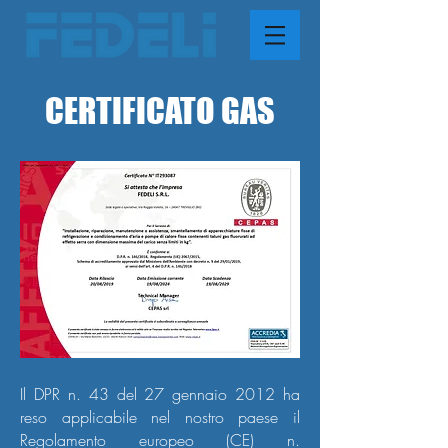
CERTIFICATO GAS
Il DPR n. 43 del 27 gennaio 2012 ha
reso applicabile nel nostro paese il
Regolamento europeo (CE) n.