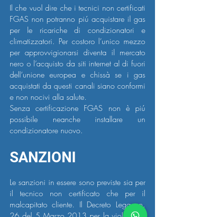
Il che vuol dire che i tecnici non certificati
FGAS non potranno piú acquistare il gas
per le ricariche di condizionatori e
climatizzatori. Per costoro l’unico mezzo
per approvvigionarsi diventa il mercato
nero o l’acquisto da siti internet al di fuori
dell’unione europea e chissà se i gas
acquistati da questi canali siano conformi
e non nocivi alla salute.
Senza certificazione FGAS non è piú
possibile neanche installare un
condizionatore nuovo.
SANZIONI
Le sanzioni in essere sono previste sia per
il tecnico non certificato che per il
malcapitato cliente. Il Decreto Legge n.
26 del 5 Marzo 2013 per la violazione