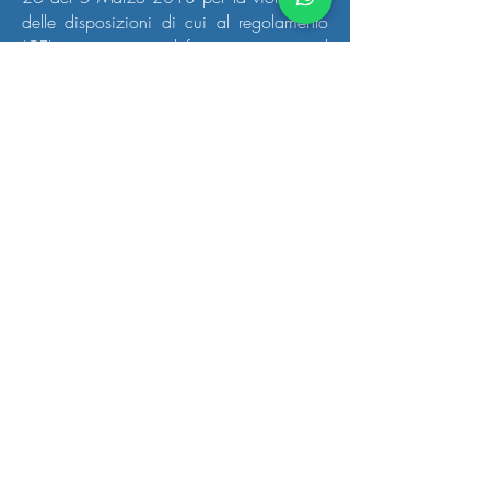
delle disposizioni di cui al regolamento
(CE) sopra citato, definisce operatore il
destinatario della multa. Questa figura in
realtà viene poi identificata come il
“proprietario”, “utilizzatore” o “terzo
responsabile”.
RICHIEDI UN PREVENTIVO GRATUITO
SENZA IMPEGNO!
Ho letto e accettato i termini del servizio e