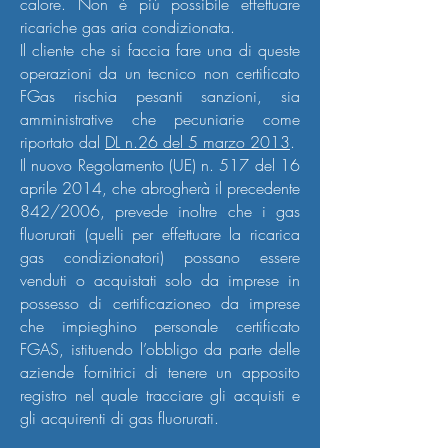
calore. Non è piú possibile effettuare
ricariche gas aria condizionata.
Il cliente che si faccia fare una di queste
operazioni da un tecnico non certificato
FGas rischia pesanti sanzioni, sia
amministrative che pecuniarie come
riportato dal
DL n.26 del 5 marzo 2013
.
Il nuovo Regolamento (UE) n. 517 del 16
aprile 2014, che abrogherà il precedente
842/2006, prevede inoltre che i gas
fluorurati (quelli per effettuare la ricarica
gas condizionatori) possano essere
venduti o acquistati solo da imprese in
possesso di certificazioneo da imprese
che impieghino personale certificato
FGAS, istituendo l’obbligo da parte delle
aziende fornitrici di tenere un apposito
registro nel quale tracciare gli acquisti e
gli acquirenti di gas fluorurati.