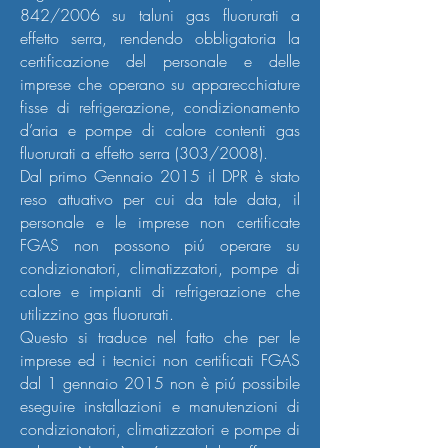
842/2006 su taluni gas fluorurati a
effetto serra, rendendo obbligatoria la
certificazione del personale e delle
imprese che operano su apparecchiature
fisse di refrigerazione, condizionamento
d’aria e pompe di calore contenti gas
fluorurati a effetto serra (303/2008).
Dal primo Gennaio 2015 il DPR è stato
reso attuativo per cui da tale data, il
personale e le imprese non certificate
FGAS non possono piú operare su
condizionatori, climatizzatori, pompe di
calore e impianti di refrigerazione che
utilizzino gas fluorurati.
Questo si traduce nel fatto che per le
imprese ed i tecnici non certificati FGAS
dal 1 gennaio 2015 non è piú possibile
eseguire installazioni e manutenzioni di
condizionatori, climatizzatori e pompe di