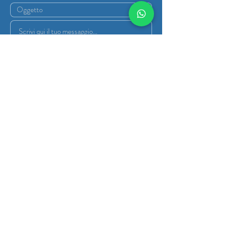
Ho letto e accettato i termini del servizio e
l'informativa sulla privacy
Invia
Fedeli s.r.l. Società Unipersonale
C.F/P.IVA IT
03602270161
Capitale Sociale 30.000,00 €
Iscrizione al REA di Bergamo al n° 392504
Informativa Pirvacy