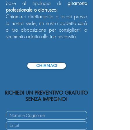
base al tipologia di
girarrosto
professionale o ciarrusco
.
Chiamaci direttamente o recati presso
la nostra sede, un nostro addetto sarà
a tua disposizione per consigliarti lo
strumento adatto alle tue necessità
CHIAMACI
RICHIEDI UN PREVENTIVO GRATUITO
SENZA IMPEGNO!