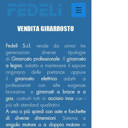
VENDITA GIRARROSTO
Fedeli S.r.l.
vende da ormai tre
generazioni
diverse tipologie
di
Girarrosto professionale
. Il
girarrosto
a legna
, adatto a mantenere il sapore
originario delle pietanze oppure
il
girarrosto elettrico
adatti a
professionisti con alte esigenze
lavorative e
girarrosti a brace e a
gas
, costruiti tutti in
acciaio inox
con i
più alti standard qualitativi
A uno o più spiedi con aste e forchette
di diverse dimensioni
. Sistema a
singolo motore o a doppio motore
in