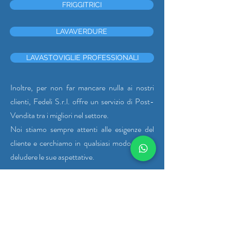
FRIGGITRICI
LAVAVERDURE
LAVASTOVIGLIE PROFESSIONALI
Inoltre, per non far mancare nulla ai nostri
clienti, Fedeli S.r.l. offre un servizio di Post-
Vendita tra i migliori nel settore.
Noi stiamo sempre attenti alle esigenze del
cliente e cerchiamo in qualsiasi modo di non
deludere le sue aspettative.
CHIAMACI
RICHIEDI UN PREVENTIVO GRATUITO
SENZA IMPEGNO!